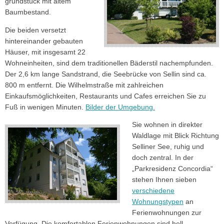
grund­stück mit altem
Baumbestand.
Die beiden versetzt
hintereinander gebauten
Häuser, mit insgesamt 22
Wohneinheiten, sind dem traditionellen Bäderstil nach­empfunden.
Der 2,6 km lange Sandstrand, die Seebrücke von Sellin sind ca.
800 m entfernt. Die Wilhelmstraße mit zahlreichen
Einkaufsmöglichkeiten, Restaurants und Cafes erreichen Sie zu
Fuß in wenigen Minuten.
Bilder der Umgebung.
Sie wohnen in direkter
Waldlage mit Blick Richtung
Selliner See, ruhig und
doch zentral. In der
„Parkresidenz Concordia“
stehen Ihnen sieben
verschiedene
Wohnungstypen
an
Ferienwohnungen zur
Verfügung. Die komfortablen Ferienwohnungen sind hell,