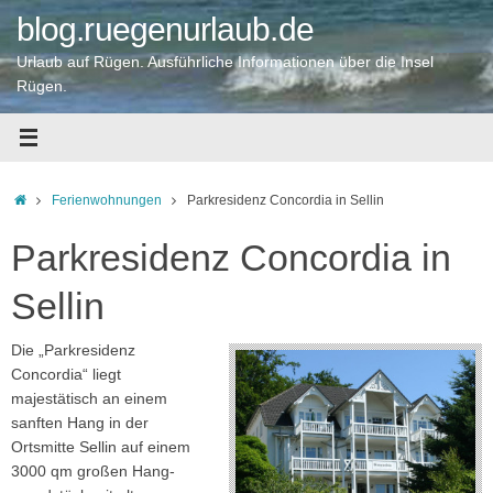
Zum
blog.ruegenurlaub.de
Inhalt
springen
Urlaub auf Rügen. Ausführliche Informationen über die Insel
Rügen.
Startseite
Ferienwohnungen
Parkresidenz Concordia in Sellin
Parkresidenz Concordia in
Sellin
Die „Parkresidenz
Concordia“ liegt
majestätisch an einem
sanften Hang in der
Ortsmitte Sellin auf einem
3000 qm großen Hang­