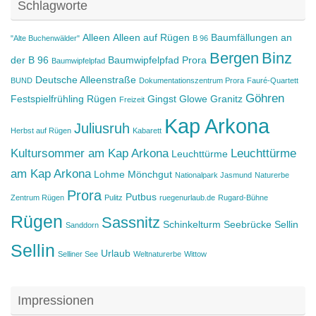
Schlagworte
Alleen
Alleen auf Rügen
Baumfällungen an
"Alte Buchenwälder"
B 96
Bergen
Binz
der B 96
Baumwipfelpfad Prora
Baumwipfelpfad
Deutsche Alleenstraße
BUND
Dokumentationszentrum Prora
Fauré-Quartett
Göhren
Festspielfrühling Rügen
Gingst
Glowe
Granitz
Freizeit
Kap Arkona
Juliusruh
Herbst auf Rügen
Kabarett
Kultursommer am Kap Arkona
Leuchttürme
Leuchttürme
am Kap Arkona
Lohme
Mönchgut
Nationalpark Jasmund
Naturerbe
Prora
Putbus
Zentrum Rügen
Pulitz
ruegenurlaub.de
Rugard-Bühne
Rügen
Sassnitz
Schinkelturm
Seebrücke Sellin
Sanddorn
Sellin
Urlaub
Selliner See
Weltnaturerbe
Wittow
Impressionen