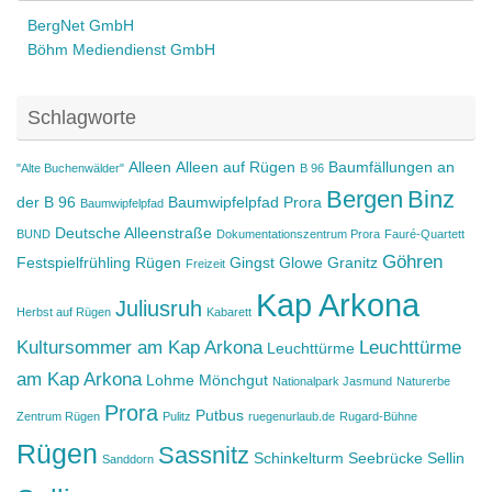
BergNet GmbH
Böhm Mediendienst GmbH
Schlagworte
Alleen
Alleen auf Rügen
Baumfällungen an
"Alte Buchenwälder"
B 96
Bergen
Binz
der B 96
Baumwipfelpfad Prora
Baumwipfelpfad
Deutsche Alleenstraße
BUND
Dokumentationszentrum Prora
Fauré-Quartett
Göhren
Festspielfrühling Rügen
Gingst
Glowe
Granitz
Freizeit
Kap Arkona
Juliusruh
Herbst auf Rügen
Kabarett
Kultursommer am Kap Arkona
Leuchttürme
Leuchttürme
am Kap Arkona
Lohme
Mönchgut
Nationalpark Jasmund
Naturerbe
Prora
Putbus
Zentrum Rügen
Pulitz
ruegenurlaub.de
Rugard-Bühne
Rügen
Sassnitz
Schinkelturm
Seebrücke Sellin
Sanddorn