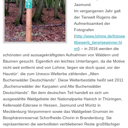
Jasmund.
Im vergangenen Jahr galt
der Tierwelt Rügens die
Aufmerksamkeit der
Fotografen
(
http://www.lohme.de/fotowe
ttbewerb_tiere/gewinner.ht
ml
) – in 2016 werden die
schönsten und aussagekräftigsten Aufnahmen von Wäldern und
Bäumen gesucht. Eigentlich ein leichtes Unterfangen, da die Motive
nicht weit entfernt sind von Lohme, liegen sie doch quasi ‚vor der
Haustür‘: die zum Unesco-Welterbe zählenden „Alten
Buchenwälder Deutschlands“. Diese Welterbestätte heißt seit 2011
„Buchenurwälder der Karpaten und Alte Buchenwälder
Deutschlands“. Bei dem deutschen Teil handelt es sich um
ausgewählte Waldgebiete der Nationalparke Hainich in Thüringen,
Kellerwald-Edersee in Hessen, Jasmund und Müritz in
Mecklenburg-Vorpommern sowie das Waldgebiet Grumsin im
Biosphärenreservat Schorfheide-Chorin in Brandenburg. Sie
repräsentieren die wertvollsten verbliebenen Reste großflächiger