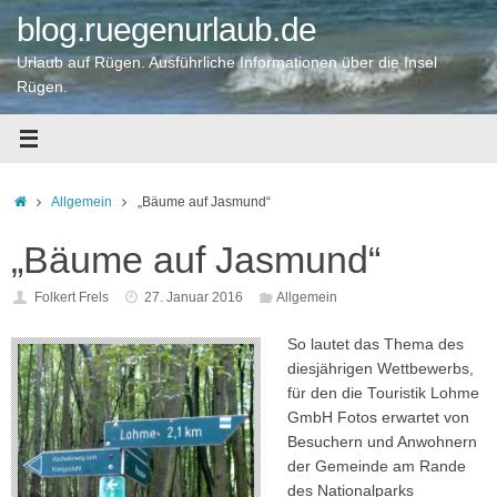
Zum
blog.ruegenurlaub.de
Inhalt
springen
Urlaub auf Rügen. Ausführliche Informationen über die Insel
Rügen.
Startseite
Allgemein
„Bäume auf Jasmund“
„Bäume auf Jasmund“
Folkert Frels
27. Januar 2016
Allgemein
So lautet d
as Thema des
diesjährigen Wettbewerbs,
für den die Touristik Lohme
GmbH Fotos erwartet von
Besuchern und Anwohnern
der Gemeinde am Rande
des Nationalparks