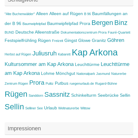
Alleen
Alleen auf Rügen
Baumfällungen an
"Alte Buchenwälder"
B 96
Bergen
Binz
der B 96
Baumwipfelpfad Prora
Baumwipfelpfad
Deutsche Alleenstraße
BUND
Dokumentationszentrum Prora
Fauré-Quartett
Göhren
Festspielfrühling Rügen
Gingst
Glowe
Granitz
Freizeit
Kap Arkona
Juliusruh
Herbst auf Rügen
Kabarett
Kultursommer am Kap Arkona
Leuchttürme
Leuchttürme
am Kap Arkona
Lohme
Mönchgut
Nationalpark Jasmund
Naturerbe
Prora
Putbus
Zentrum Rügen
Pulitz
ruegenurlaub.de
Rugard-Bühne
Rügen
Sassnitz
Schinkelturm
Seebrücke Sellin
Sanddorn
Sellin
Urlaub
Selliner See
Weltnaturerbe
Wittow
Impressionen